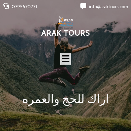
0795670771
info@araktours.com
ARAK TOURS
اراك للحج والعمره